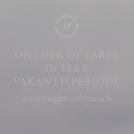
ONTDEK DE PAREL
IN ELKE
VAKANTIEPERIODE
nature
within
right
reach