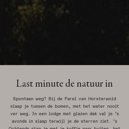
Last minute de natuur in
Spontaan weg? Bij de Parel van Horsterwold
slaap je tussen de bomen, met het water nooit
ver weg. In een lodge met glazen dak val je ’s
avonds in slaap terwijl je de sterren ziet. ’s
Ochtends stap je met je koffie naar buiten, het