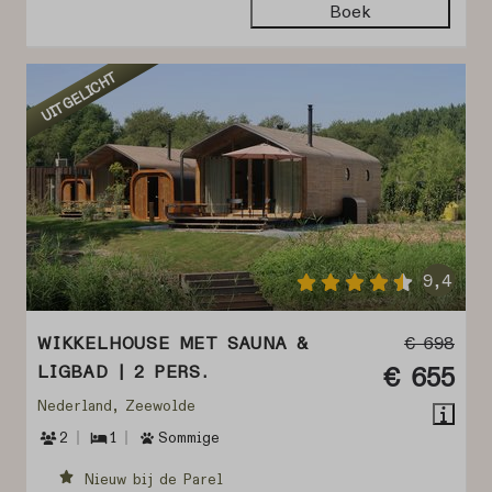
Boek
UITGELICHT
9,4
WIKKELHOUSE MET SAUNA &
€ 698
LIGBAD | 2 PERS.
€ 655
Nederland, Zeewolde
2
1
Sommige
Nieuw bij de Parel