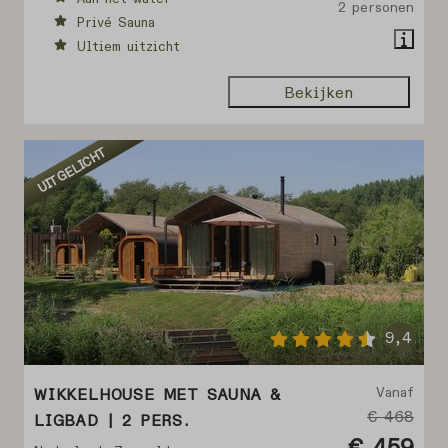
2 personen
Privé Sauna
Ultiem uitzicht
Bekijken
UITGELICHT
9,4
Vanaf
WIKKELHOUSE MET SAUNA &
€ 468
LIGBAD | 2 PERS.
€ 459