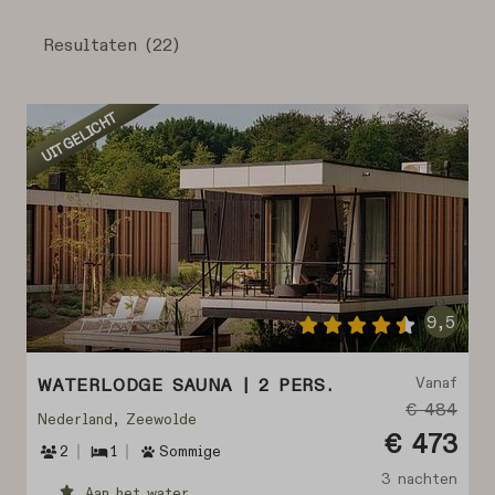
Resultaten (22)
UITGELICHT
9,5
Vanaf
WATERLODGE SAUNA | 2 PERS.
€ 484
Nederland, Zeewolde
€ 473
2
1
Sommige
3 nachten
Aan het water