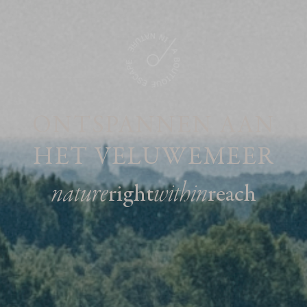
ONTSPANNEN AAN
HET VELUWEMEER
nature
within
right
reach